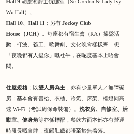
Hall 9
胡應湘爵士伉儷堂（Sir Gordon & Lady Ivy
Wu Hall）、
Hall 10
、
Hall 11
；另有
Jockey Club
House（JCH）
。每座都有宿生會（RA）操盤活
動，打波、義工、歌舞劇、文化晚會樣樣齊，想
「夜晚都有人揾你」嘅社牛，在呢度基本上唔會
悶。
住屋規格
：以
雙人房為主
，亦有少量單人／無障礙
房；基本會有書枱、衣櫃、冷氣、床架、檯燈同高
速 Wi-Fi（考試周保命裝備）。
洗衣房、自修室、活
動室、健身角
等亦係標配，餐飲方面本部亦有營運
時段長嘅食肆，夜歸肚餓都唔至於無着落。