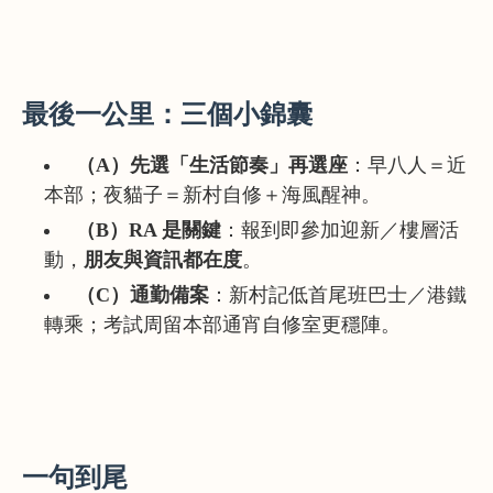
最後一公里：三個小錦囊
（A）先選「生活節奏」再選座
：早八人＝近
本部；夜貓子＝新村自修＋海風醒神。
（B）RA 是關鍵
：報到即參加迎新／樓層活
動，
朋友與資訊都在度
。
（C）通勤備案
：新村記低首尾班巴士／港鐵
轉乘；考試周留本部通宵自修室更穩陣。
一句到尾