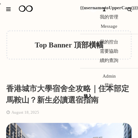
❍❍
*
{{username.toUpperCase()}}
1
我的管理
Message
我的控台
Top Banner 頂部橫幅
需要協助
續約查詢
Admin
登出
香港城市大學宿舍全攻略｜住本部定
登入
馬鞍山？新生必讀選宿指南
August 18, 2025