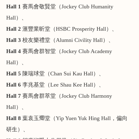
Hall 1
賽馬會敬賢堂（Jockey Club Humanity
Hall）、
Hall 2
滙豐業昕堂（HSBC Prosperity Hall）、
Hall 3
校友樂禮堂（Alumni Civility Hall）、
Hall 4
賽馬會群智堂（Jockey Club Academy
Hall）、
Hall 5
陳瑞球堂（Chan Sui Kau Hall）、
Hall 6
李兆基堂（Lee Shau Kee Hall）、
Hall 7
賽馬會群萃堂（Jockey Club Harmony
Hall）、
Hall 8
葉袁玉𡖖堂（Yip Yuen Yuk Hing Hall，偏向
研生）、