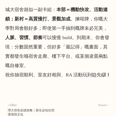
城大宿舍就似一副卡組：
本部＝機動快攻、活動連
鎖；新村＝高質慢打、景觀加成
。揀啱牌，你嘅大
學對局會順好多；即使第一手抽到嘅牌未必完美，
人脈、習慣、節奏
可以慢慢 build。到期末、你會發
現：分數固然重要，但好多「最記得」嘅畫面，其
實都發生喺宿舍走廊、樓下平台、或某個凌晨兩點
嘅自修室。
祝你抽宿順利、室友好相與、RA 活動玩到攰先瞓
！
Older
Newer
理大宿舍必讀攻略｜新生必知住宿
環境與文化