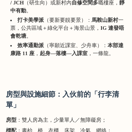
/ JCH
（研生向）或新村內
自修空間多
嘅樓座，
靜
中有動
。
打卡美學派
（要新要靚要景）：
馬鞍山新村
一
票，公共區域＋綠化平台＋海景山景，
IG 連發唔
會乾塘
。
效率通勤派
（寧願近課室、少舟車）：
本部達
康路 11 座
，
起身—落樓—入課室
，一條龍。
房型與設施細節：入伙前的「行李清
單」
房型
：雙人房為主，少量單人／無障礙房；
標配
：書枱、椅、衣櫃、床架、冷氣、網絡；