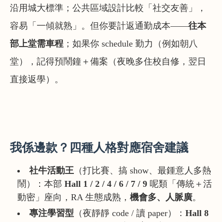
沿用城大標準；公共區域設計比較「社交友善」，
容易「一傾就熟」。但你要計返通勤成本——
往本
部上堂需車程
；如果你 schedule 勤力（例如朝八
堂），記得預鬧鐘＋備案（夜晚多住校自修，翌日
直接返學）。
我係邊款？四種人格對應宿舍建議
社牛活動王
（打比賽、搞 show、最鍾意人多熱
鬧）：本部
Hall 1 / 2 / 4 / 6 / 7 / 9
呢類「傳統＋活
動密」座向，RA 生態成熟，
機會多、人脈廣
。
專注學習型
（夜靜靜 code / 讀 paper）：
Hall 8