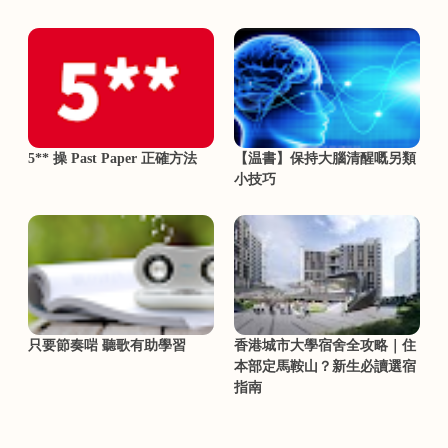
5** 操 Past Paper 正確方法
【温書】保持大腦清醒嘅另類
小技巧
只要節奏啱 聽歌有助學習
香港城市大學宿舍全攻略｜住
本部定馬鞍山？新生必讀選宿
指南