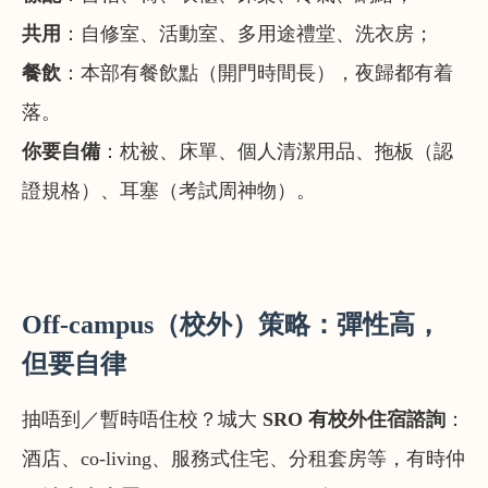
共用
：自修室、活動室、多用途禮堂、洗衣房；
餐飲
：本部有餐飲點（開門時間長），夜歸都有着
落。
你要自備
：枕被、床單、個人清潔用品、拖板（認
證規格）、耳塞（考試周神物）。
Off-campus（校外）策略：彈性高，
但要自律
抽唔到／暫時唔住校？城大
SRO 有校外住宿諮詢
：
酒店、co-living、服務式住宅、分租套房等，有時仲