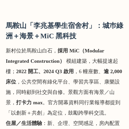
馬鞍山「李兆基學生宿舍村」：城巿綠
洲＋海景＋MiC 黑科技
新村位於馬鞍山白石，
採用 MiC（Modular
Integrated Construction）
模組建築，大幅提速起
樓；
2022 開工、2024 Q3 啟用
，6 幢座數、
逾 2,000
床位
，公共空間有綠化平台、學習共享區、康樂設
施，同時顧到社交與自修。景觀方面有海景／山
景，
打卡力 max
。官方開幕資料同行業報導都提到
「以創新＋共創」為定位，鼓勵跨學科交流。
住屋／生活體驗
：新、企理、空間感足，房內配置