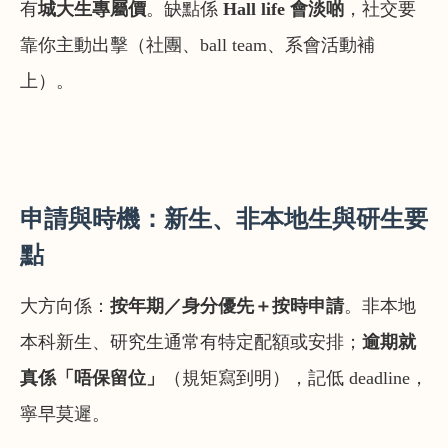
有
城大生專屬價
。缺點係
Hall life 會淡啲
，社交要
靠你主動出擊（社團、ball team、系會活動補
上）。
申請與時機：新生、非本地生與研生要
點
大方向係：
按年期／身分優先＋按時申請
。非本地
本科新生、研究生通常有特定配額或安排；
逾期就
真係「唔保留位」
（規矩寫到明），記低 deadline，
寧早莫遲。