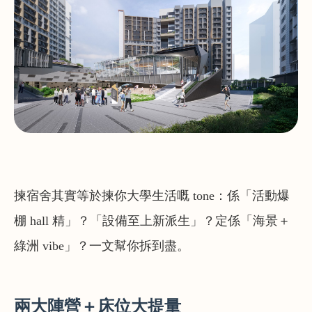
揀宿舍其實等於揀你大學生活嘅 tone：係「活動爆
棚 hall 精」？「設備至上新派生」？定係「海景＋
綠洲 vibe」？一文幫你拆到盡。
兩大陣營＋床位大提量