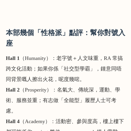
本部幾個「性格派」點評：幫你對號入
座
Hall 1
（Humanity）
：老字號＋人文味重，RA 常搞
跨文化活動；如果你係「社交型學霸」，鍾意同唔
同背景嘅人擦出火花，呢度幾啱。
Hall 2
（Prosperity）
：名氣大、傳統深，運動、學
術、服務並重；有志做「全能型」履歷人士可考
慮。
Hall 4
（Academy）
：活動密、參與度高，樓上樓下