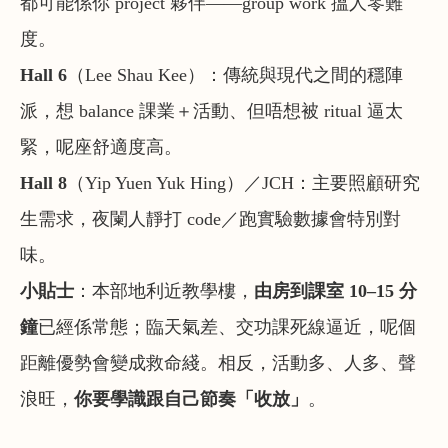
都可能係你 project 夥伴——
group work 搵人零難
度
。
Hall 6
（Lee Shau Kee）
：傳統與現代之間的穩陣
派，想 balance 課業＋活動、但唔想被 ritual 逼太
緊，呢座舒適度高。
Hall 8
（Yip Yuen Yuk Hing）／JCH
：主要照顧研究
生需求，夜闌人靜打 code／跑實驗數據會特別對
味。
小貼士
：本部地利近教學樓，
由房到課室 10–15 分
鐘
已經係常態；臨天氣差、交功課死線逼近，呢個
距離優勢會變成救命綫。相反，活動多、人多、聲
浪旺，
你要學識跟自己節奏「收放」
。