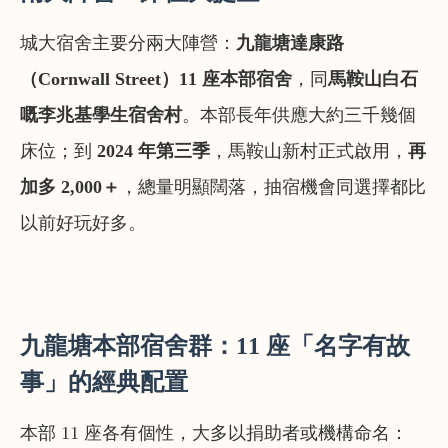
城大宿舍主要分兩大陣營：
九龍塘達康路
（Cornwall Street）11 座本部宿舍
，同
馬鞍山白石
嘅李兆基學生宿舍村
。本部長年供應大約三千幾個
床位；到
2024 年第三季
，馬鞍山新村正式啟用，
再
加多 2,000＋
，總量明顯闊落，抽宿機會同選擇都比
以前好玩好多。
九龍塘本部宿舍群：11 座「名字有故
事」的經典配置
本部 11 座各有個性，大多以捐助者或機構命名：