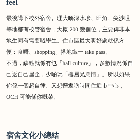
feel
最後講下校外宿舍。理大喺深水埗、旺角、尖沙咀
等地都有校管宿舍，大概 200 幾個位，主要俾非本
地生同有需要嘅學生。住市區最大嘅好處就係方
便：食嘢、shopping、搭地鐵一 take pass。
不過，缺點就係冇乜「hall culture」，多數情況係自
己返自己屋企，少啲玩「樓層兄弟情」。所以如果
你係一個超自律、又想慳返啲時間住近市中心，
OCH 可能係你嘅菜。
宿舍文化小總結