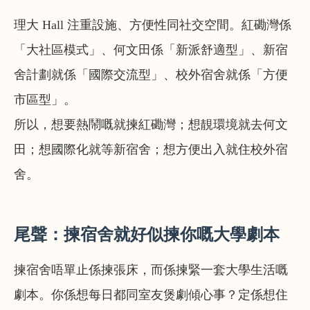
理大 Hall 注重設施、方便性同社交空間。紅磡灣係
「大社區模式」、何文田係「新派舒適型」、新宿
舍計劃就係「國際交流型」、校外宿舍就係「方便
市區型」。
所以，想要熱鬧嘅就揀紅磡灣；想靚環境就去何文
田；想國際化就等新宿舍；想方便出入就住校外宿
舍。
尾聲：揀宿舍就好似揀你嘅大學劇本
揀宿舍唔單止係揀張床，而係揀緊一套大學生活嘅
劇本。你係想每日都同室友煲劇傾心事？定係想住