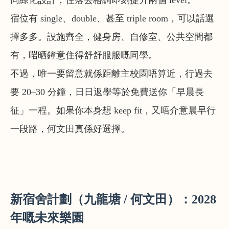
同綠化設計，住落去格調即刻提升兩個 level。
宿位有 single、double、甚至 triple room，可以話選
擇多多。設施齊全，健身房、自修室、公共空間都
有，啱晒鐘意住得舒舒服服嘅同學。
不過，唯一要留意就係距離主校園唔算近，行過去
要 20–30 分鐘，日日返學等於免費送你「早晨長
征」一程。如果你本身想 keep fit，又唔介意晨早行
一段路，何文田真係好選擇。
新宿舍計劃（九龍塘 / 何文田）：2028
年嘅未來樂園