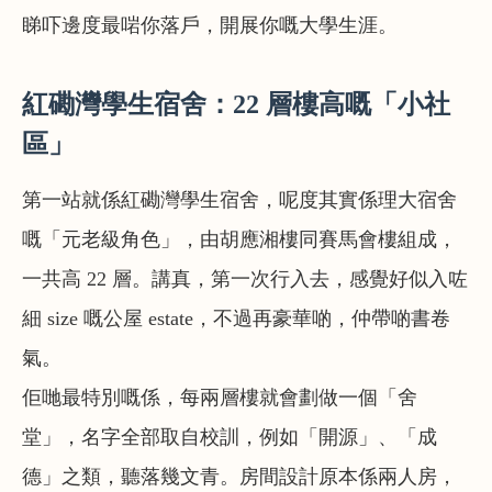
睇吓邊度最啱你落戶，開展你嘅大學生涯。
紅磡灣學生宿舍：22 層樓高嘅「小社
區」
第一站就係紅磡灣學生宿舍，呢度其實係理大宿舍
嘅「元老級角色」，由胡應湘樓同賽馬會樓組成，
一共高 22 層。講真，第一次行入去，感覺好似入咗
細 size 嘅公屋 estate，不過再豪華啲，仲帶啲書卷
氣。
佢哋最特別嘅係，每兩層樓就會劃做一個「舍
堂」，名字全部取自校訓，例如「開源」、「成
德」之類，聽落幾文青。房間設計原本係兩人房，