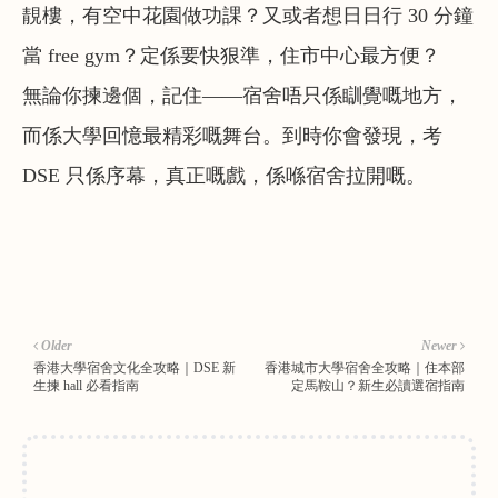
靚樓，有空中花園做功課？又或者想日日行 30 分鐘
當 free gym？定係要快狠準，住市中心最方便？
無論你揀邊個，記住——宿舍唔只係瞓覺嘅地方，
而係大學回憶最精彩嘅舞台。到時你會發現，考
DSE 只係序幕，真正嘅戲，係喺宿舍拉開嘅。
Older
Newer
香港大學宿舍文化全攻略｜DSE 新
香港城市大學宿舍全攻略｜住本部
生揀 hall 必看指南
定馬鞍山？新生必讀選宿指南