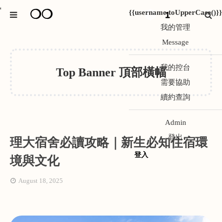
❍❍
*
{{username.toUpperCase()}}
1
我的管理
Message
我的控台
Top Banner 頂部橫幅
需要協助
續約查詢
Admin
登出
理大宿舍必讀攻略｜新生必知住宿環
登入
境與文化
August 18, 2025