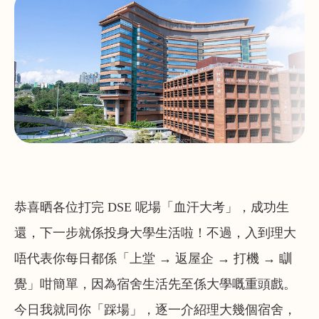
恭喜晒各位打完 DSE 呢場「血汗大考」，成功生
還，下一步就係投身大學生活啦！不過，入到理大
唔代表你每日都係「上堂 → 返屋企 → 打機 → 瞓
覺」咁簡單，因為宿舍生活先至係大學嘅重頭戲。
今日我就同你「踩場」，逐一介紹理大幾個宿舍，