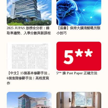
2025 JUPAS 放榜全分析：錄
【温書】保持大腦清醒嘅另類
取率趨勢、入學分數與新課程
小技巧
【中文】15個基本修辭手法，
5** 操 Past Paper 正確方法
6個進階修辭手法︳高程度寫
作