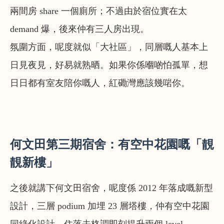
兩間房 share 一個廁所；不過由於宿位實在太
demand 爆，後來仲有三人房出現。
氛圍方面，呢度就似「大社區」，同層嘅人基本上
日見夜見，好易就熟晒。如果你係嗰啲怕孤單，想
日日都有室友陪你嘅人，紅磡灣應該幾啱你。
何文田第三期宿舍：有空中花園嘅「靚
靚新樓」
之後就講下何文田宿舍，呢度係 2012 年落成嘅新型
設計，三層 podium 加埋 23 層塔樓，仲有空中花園