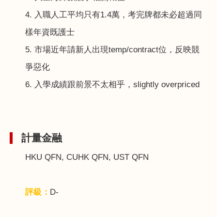
4.
入職人工平均只有
1.4
萬，考完牌都未必超過同
樣年資既護士
5.
市場近年請新人出現
temp/contract
位，反映競
爭惡化
6.
入學成績跟前景不太相乎，
slightly overpriced
計量金融
HKU QFN, CUHK QFN, UST QFN
評級：
D-