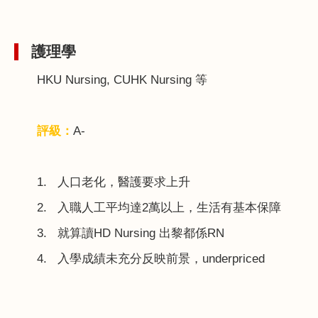
護理學
HKU Nursing, CUHK Nursing
等
評級：
A-
1.
人口老化，醫護要求上升
2.
入職人工平均達
2
萬以上，生活有基本保障
3.
就算讀
HD Nursing
出黎都係
RN
4.
入學成績未充分反映前景，
underpriced