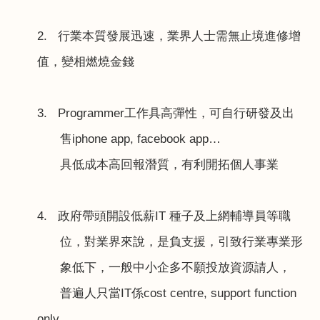
2.
行業本質發展迅速，業界人士需無止境進修增
值，變相燃燒金錢
3. Programmer
工作具高彈性，可自行研發及出
售
iphone app, facebook app
…
具低成本高回報潛質，有利開拓個人事業
4.
政府帶頭開設低薪
IT
種子及上網輔導員等職
位，對業界來說，是負支援，引致行業專業形
象低下，一般中小企多不願投放資源請人，
普遍人只當
IT
係
cost centre, support function
only