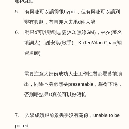
張
PGDE
5.
有興趣可以讀得很
hyper
，但有興趣可以讀到
變冇興趣，冇興趣入去果
d
仲大濟
6.
勁果
d
可以勁到志雲
(AO,
無線
GM)
，林夕
(
著名
填詞人
)
，謝安琪
(
歌手
)
，
KoTen/Alan Chan(
補
習名師
)
需要注意大部份成功人士工作性質都屬幕前演
出，同學本身必然要
presentable
，壓得下場，
否則唔掂果
D
真係可以好唔掂
7.
入學成績跟前景幾乎沒有關係，
unable to be
priced