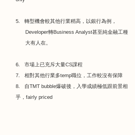
5.
轉型機會較其他行業稍高，以銀行為例，
Developer
轉
Business Analyst
甚至純金融工種
大有人在。
6.
市場上已充斥大量
CS
課程
7.
相對其他行業多
temp
職位，工作較沒有保障
8.
自
TMT bubble
爆破後，入學成績極低跟前景相
乎，
fairly priced