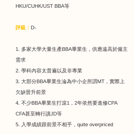
HKU/CUHK/UST BBA
等
評級：
D-
1.
多家大學大量生產
BBA
畢業生，供應遠高於僱主
需求
2.
學科內容太普遍以及非專業
3.
大部分
BBA
畢業生淪為中小企所謂
MT
，實際上
欠缺晉升前景
4.
不少
BBA
畢業生打滾
1
，
2
年依然要進修
CPA
CFA
甚至轉行讀
JD
等
5.
入學成績跟前景不相乎，
quite overpriced