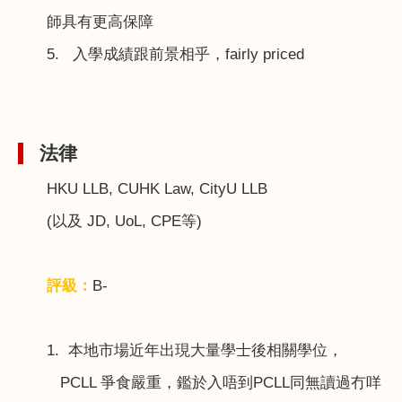
師具有更高保障
5.
入學成績跟前景相乎，
fairly priced
法律
HKU LLB, CUHK Law, CityU LLB
(
以及
JD, UoL, CPE
等
)
評級：
B-
1.
本地市場近年出現大量學士後相關學位，
PCLL
爭食嚴重，鑑於入唔到
PCLL
同無讀過冇咩