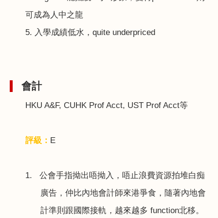
可成為人中之龍
5.
入學成績低水，
quite underpriced
會計
HKU A&F, CUHK Prof Acct, UST Prof Acct
等
評級：
E
1.
公會手指拗出唔拗入，唔止浪費資源拍堆白痴
廣告，仲比內地會計師來港爭食，隨著內地會
計準則跟國際接軌，越來越多
function
北移。