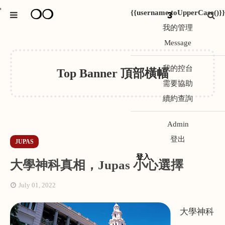
❍❍
*
{{username.toUpperCase()}}
3
我的管理
Message
我的控台
Top Banner 頂部橫幅
需要協助
續約查詢
Admin
登出
JUPAS
登入
大學神科真相，Jupas 小心選擇
July 01, 2022
大學神科