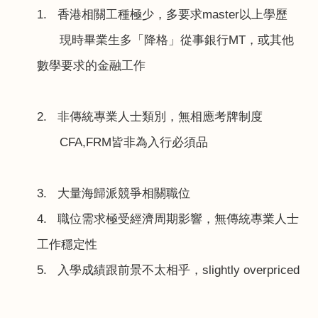
1.
香港相關工種極少，多要求
master
以上學歷
現時畢業生多「降格」從事銀行
MT
，或其他
數學要求的金融工作
2.
非傳統專業人士類別，無相應考牌制度
CFA,FRM
皆非為入行必須品
3.
大量海歸派競爭相關職位
4.
職位需求極受經濟周期影響，無傳統專業人士
工作穩定性
5.
入學成績跟前景不太相乎，
slightly overpriced