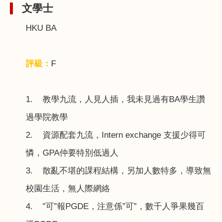
文學士
HKU BA
評級：
F
1.
教學九流，人見人插，我未見過有
BA
學生讚
過學院教學
2.
資源配套九流，
Intern exchange
支援少得可
憐，
GPA
仲要特別低過人
3.
散亂不堪的課程結構，另加人數特多，導致無
校園生活，無人際網絡
4.
”可”報
PGDE
，注意係”可”，數千人爭果幾百