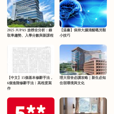
2025 JUPAS 放榜全分析：錄
【温書】保持大腦清醒嘅另類
取率趨勢、入學分數與新課程
小技巧
【中文】15個基本修辭手法，
理大宿舍必讀攻略｜新生必知
6個進階修辭手法︳高程度寫
住宿環境與文化
作