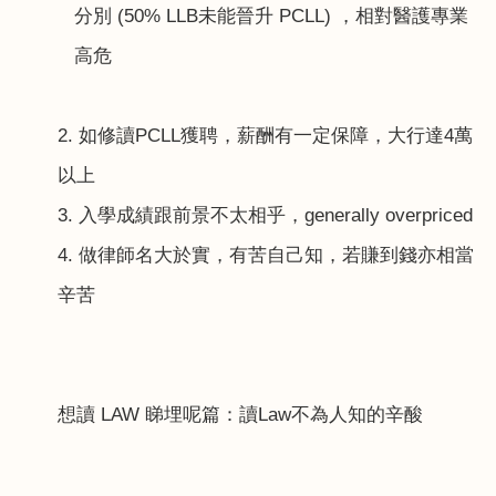
分別
(50% LLB
未能晉升
PCLL)
，相對醫護專業
高危
2.
如修讀
PCLL
獲聘，薪酬有一定保障，大行達
4
萬
以上
3.
入學成績跟前景不太相乎，
generally overpriced
4.
做律師名大於實，有苦自己知，若賺到錢亦相當
辛苦
想讀
LAW
睇埋呢篇：
讀Law
不為人知的辛酸