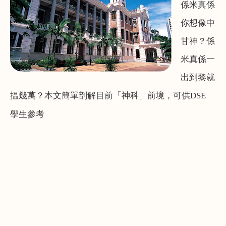
係米真係
你想像中
甘神？係
米真係一
出到黎就
揾幾萬？
本文簡單剖解目前「神科」前境，可供
DSE
學生參考