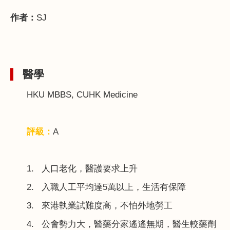
作者：
SJ
醫學
HKU MBBS, CUHK Medicine
評級：
A
1.
人口老化，醫護要求上升
2.
入職人工平均達
5
萬以上，生活有保障
3.
來港執業試難度高，不怕外地勞工
4.
公會勢力大，醫藥分家遙遙無期，醫生較藥劑