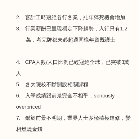
2.
審計工時冠絕各行各業，壯年猝死機會增加
3.
行業薪酬已呈現穩定下降趨勢，入行只有
1.2
萬，考完牌都未必超過同樣年資既護士
4. CPA
人數
/
人口比例已經冠絕全球，已突破
3
萬
人
5.
各大院校不斷開設相關課程
6.
入學成績跟前景完全不相乎，
seriously
overpriced
7.
鑑於前景不明朗，業界人士多極積極進修，變
相燃燒金錢