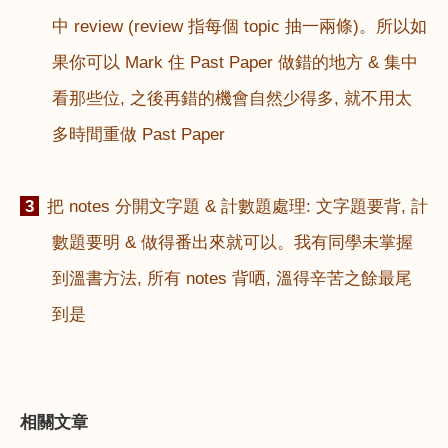
中
review (review
指每個
topic
抽一兩條
)
。所以如
果你可以
Mark
住
Past Paper
做錯的地方
&
集中
看那些位
,
之後再錯的機會自然少得多
,
就不用太
多時間重做
Past Paper
3
把
notes
分開文字題
&
計數題處理
:
文字題要背
,
計
數題要明
&
做得番出來就可以。我有同學未掌握
到溫書方法
,
所有
notes
背哂
,
溫得辛苦之餘最尾
到是
相關文章