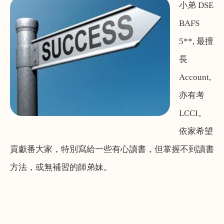
小弟 DSE
BAFS
5**, 最擅
長
Account,
亦有考
LCCI。
依家希望
貢獻番大家，特別寫給一些有心讀書，但掌握不到讀書
方法，或無補習的師弟妹。