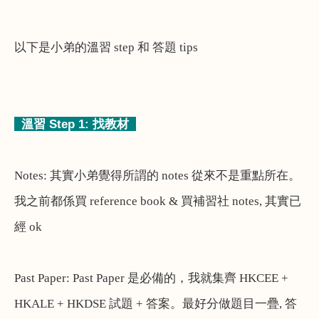
以下是小弟的溫習
step
和
答題
tips
溫習
Step 1:
找教材
Notes:
其實小弟覺得所謂的
notes
從來不是重點所在。
我之前都係買
reference book &
買補習社
notes,
其實已
經
ok
Past Paper: Past Paper
是必備的，我就集齊
HKCEE +
HKALE + HKDSE
試題
+
答案。最好分做題目一疊
,
答