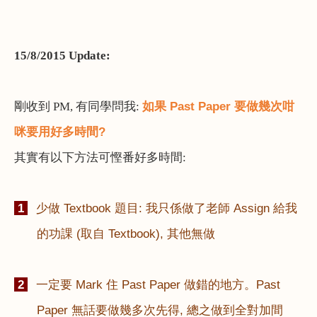
15/8/2015 Update:
如果
Past Paper
要做幾次咁
剛收到
PM,
有同學問我
:
咪要用好多時間
?
其實有以下方法可慳番好多時間
:
1
少做
Textbook
題目
:
我只係做了老師
Assign
給我
的功課
(
取自
Textbook),
其他無做
2
一定要
Mark
住
Past Paper
做錯的地方。
Past
Paper
無話要做幾多次先得
,
總之做到全對加間