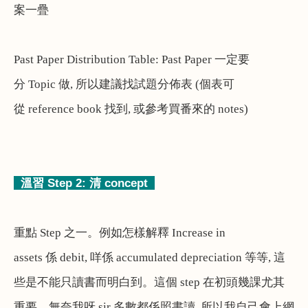
案一疊
Past Paper Distribution Table: Past Paper
一定要
分
Topic
做
,
所以建議找試題分佈表
(
個表可
從
reference book
找到
,
或參考買番來的
notes)
溫習
Step 2:
清
concept
重點
Step
之一。例如怎樣解釋
Increase in
assets
係
debit,
咩係
accumulated depreciation
等等
,
這
些是不能只讀書而明白到。這個
step
在初頭幾課尤其
重要。無奈我呀
sir
多數都係照書讀
,
所以我自己會上網