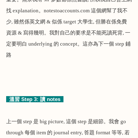
找
explanation
。
notestoaccounts.com
這個網幫了我不
少
,
雖然係英文網
&
似係
target
大學生
,
但勝在係免費
資源
&
寫得幾明。我對自己的要求是不能死讀死背
,
一
定要明白
underlying
的
concept
。這亦為下一個
step
鋪
路
溫習
Step 3:
讀
notes
上一個
step
是
big picture,
這個
step
是細節。我會
go
through
每個
item
的
journal entry,
答題
format
等等
,
若