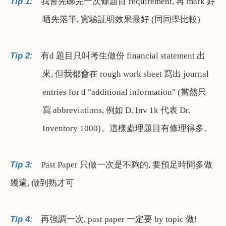
Tip 1:
我會先睇完一次條題目
requirement,
再
mark
好
哂先落筆
,
實驗証明效果最好
(
同同學比較
)
Tip 2:
有
d
題目只叫考生做份
financial statement
出
來
,
但我都會在
rough work sheet
寫出
journal
entries for d "additional information" (
當然只
寫
abbreviations,
例如
D. Inv 1k
代表
Dr.
Inventory 1000)
。這樣處理題目有條理得多。
Tip 3:
Past Paper
只做一次是不夠的
,
要預足時間多做
幾遍
,
做到熟才可
Tip 4:
再強調一次
, past paper
一定要
by topic
做
!