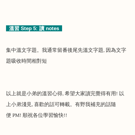
溫習
Step 5:
讀
notes
集中溫文字題。我通常留番後尾先溫文字題
,
因為文字
題吸收時間相對短
以上就是小弟的溫習心得
,
希望大家讀完覺得有用
!
以
上小弟淺見
,
喜歡的話可轉載。有野我補充的話隨
便
PM!
順祝各位學習愉快
!!