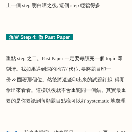
上一個
step
明白哂之後
,
這個
step
輕鬆得多
溫習
Step 4:
做
Past Paper
重點
step
之二。
Past Paper
一定要每讀完一個
topic
即
刻清。我如果遇到深的地方
/
伏位
,
要將題目印一
份
&
圈著那個位。然後將這些印出來的試題釘起
,
得閒
拿出來看看。這樣以後就不會重犯同一個錯。其實最重
要的是你要諗到每類題目點樣可以好
systematic
地處理