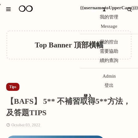
❍❍
*
{{username.toUpperCase()}}
1
我的管理
Message
我的控台
Top Banner 頂部橫幅
需要協助
續約查詢
Admin
登出
Tips
登入
【BAFS】 5** 不補習取得5**方法，
及答題TIPS
October 03, 2022