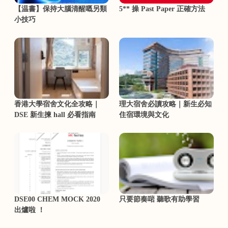
【温書】保持大腦清醒嘅另類
5** 操 Past Paper 正確方法
小技巧
香港大學宿舍文化全攻略｜
理大宿舍必讀攻略｜新生必知
DSE 新生揀 hall 必看指南
住宿環境與文化
DSE00 CHEM MOCK 2020
只要節奏啱 聽歌有助學習
出爐啦 ！