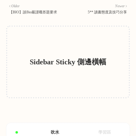
Older
Newer
【BIO】談Bio嚴謹嘅答題要求
5** 讀書態度及技巧分享
Sidebar Sticky 側邊橫幅
吹水
學習區