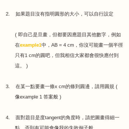
2.
如果題目沒有指明圓形的大小，可以自行設定
(
即自己是旦畫，但都要因應題目其他數字，例如
在
example1
中，
AB = 4 cm
，你沒可能畫一個半徑
只有
1 cm
的圓吧，但我相信大家都會很快應付到
這。
)
3.
在某一點要畫一條
x cm
的條到圓邊，請用圓規
(
像
example 1
答案般
)
4.
面對題目是度
tangent
的角度時，請把圖畫得細一
點，否則有可能會像我的失敗例子般