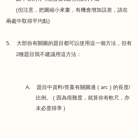
(
但注意，把圖縮小來畫，有機會增加誤差，請在
兩處中取得平均點
)
5.
大部份有關圖的題目都可以使用這一個方法，但有
2
種題目我不建議用這方法：
A.
題目中資料
/
答案有關圓邊
( arc )
的長度
/
比例。
(
因為很難度，就算你有軟尺，亦
未必度得準
)