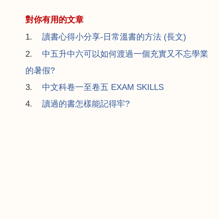
對你有用的文章
1.
讀書心得小分享
-
日常溫書的方法
(
長文
)
2.
中五升中六可以如何渡過一個充實又不忘學業
的暑假
?
3.
中文科卷一至卷五 EXAM SKILLS
4.
讀過的書怎樣能記得牢?