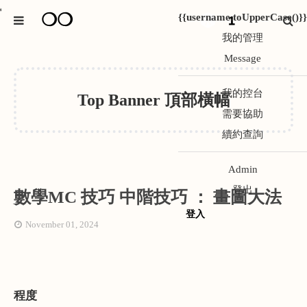
❍❍
*
{{username.toUpperCase()}}
1
我的管理
Message
我的控台
Top Banner 頂部橫幅
需要協助
續約查詢
Admin
登出
數學MC 技巧 中階技巧 ： 畫圖大法
登入
November 01, 2024
程度