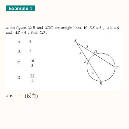
Example 1
ans
：
B
(
反白
)