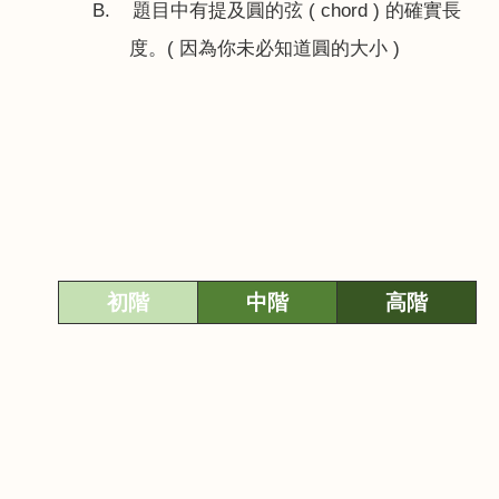
B.
題目中有提及圓的弦
( chord )
的確實長
度。
(
因為你未必知道圓的大小
)
初
階
中
階
高
階