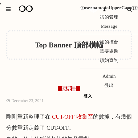
*
❍❍
{{username.toUpperCase()}}
1
我的管理
Message
我的控台
Top Banner 頂部橫幅
需要協助
續約查詢
Admin
登出
感謝書
登入
December 23, 2021
剛剛重新整理了在
CUT-OFF 收集區
的數據，有幾個
分數重新定義了 CUT-OFF。