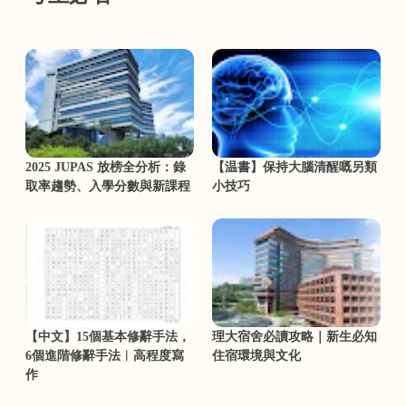
2025 JUPAS 放榜全分析：錄
【温書】保持大腦清醒嘅另類
取率趨勢、入學分數與新課程
小技巧
【中文】15個基本修辭手法，
理大宿舍必讀攻略｜新生必知
6個進階修辭手法︳高程度寫
住宿環境與文化
作