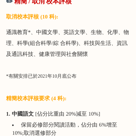
✏️
精簡 / 取消 校本評核
取消校本評核 (10 科):
通識教育*、中國文學、英語文學、生物、化學、物
理、科學(組合科學/綜 合科學)、科技與生活、資訊
及通訊科技、健康管理與社會關懷
*
有關安排已於
2021
年
10
月底公布
精簡校本評核要求 (4 科):
1. 中國語文
[佔分比重由 20%減至 10%]
保留必修部分閱讀活動，佔分由 6%增至
10%;取消選修部分