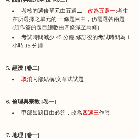
考核的選修單元由五選二，
改為五選一
;考生
在所選擇之單元的 三條題目中，仍需選答兩題
(須作答的題目總數由四條減至兩條)
考試時間減少 45 分鐘;修訂後的考試時間為 1
小時 15 分鐘
5. 經濟 [卷二]
取消
丙部結構/文章式試題
6. 倫理與宗教 [卷一]
甲部短題目由必答，改為
四選三
作答
7. 地理 [卷一]