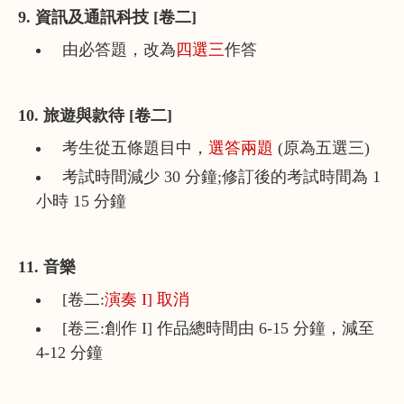
9. 資訊及通訊科技 [卷二]
由必答題，改為
四選三
作答
10. 旅遊與款待 [卷二]
考生從五條題目中，
選答兩題
(原為五選三)
考試時間減少 30 分鐘;修訂後的考試時間為 1
小時 15 分鐘
11. 音樂
[卷二:
演奏 I] 取消
[卷三:創作 I] 作品總時間由 6-15 分鐘，減至
4-12 分鐘