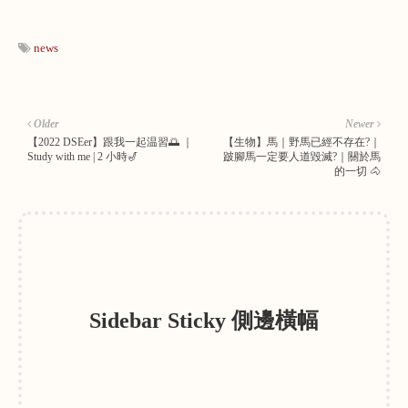
news
Older
Newer
【2022 DSEer】跟我一起温習🌅 ｜
【生物】馬｜野馬已經不存在?｜
Study with me | 2 小時🎷
跛腳馬一定要人道毀滅?｜關於馬
的一切 🐴
Sidebar Sticky 側邊橫幅