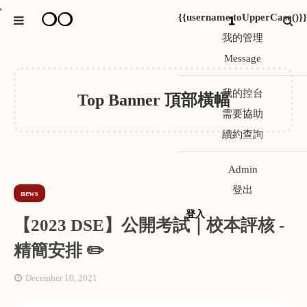
❍❍
*
{{username.toUpperCase()}}
1
我的管理
Message
我的控台
Top Banner 頂部橫幅
需要協助
續約查詢
Admin
登出
news
登入
【2023 DSE】公開考試｜校本評核 -
精簡安排 ✏️
December 10, 2021