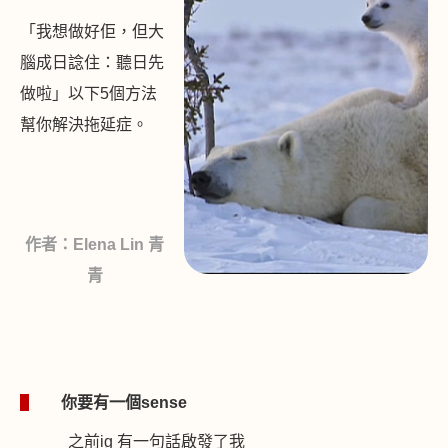
「我想做好佢，但大
腦成日諗住：聽日先
做啦」以下
5
個方法
幫你解決拖延症。
作者：Elena Lin 青
青
1
你要有一個
sense
之前
ig
有一句話啟發了我