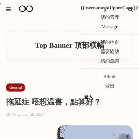
*
❍❍
{{username.toUpperCase()}}
1
我的管理
Message
我的控台
Top Banner 頂部橫幅
需要協助
續約查詢
Admin
登出
General
登入
拖延症 唔想温書，點算好？
November 26, 2023