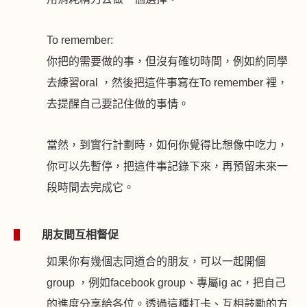
To remember:
你把的需要做的事，但沒有確切時間，例如約同學
去練習
oral
，然後把這件事寫在
To remember
裡，
去提醒自己要記住做的事情。
當然，到實行計劃時，如何你覺得比想像中吃力，
你可以先暫停，把這件事記錄下來，再預留未來一
段時間去完成它。
1
朋友間互相督促
如果你有幾個志同道合的朋友，可以一起開個
group
，例如
facebook group
、專屬
ig ac
，把自己
的進度分享給各位。透過這種打卡、互相鼓勵的方