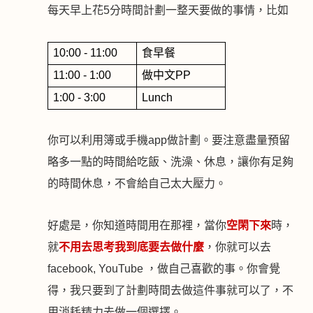
每天早上花
5
分時間計劃一整天要做的事情，比如
10:
00 - 11:
00
食早餐
11:00 - 1:00
做中文
PP
1:00 - 3:00
Lunch
你可以利用簿或手機
app
做計劃。要注意盡量預留
略多一點的時間給吃飯、洗澡、休息，讓你有足夠
的時間休息，不會給自己太大壓力。
好處是，你知道時間用在那裡，當你
空閑下來
時，
就
不用去思考我到底要去做什麼
，你就可以去
facebook, YouTube
，做自己喜歡的事。你會覺
得，我只要到了計劃時間去做這件事就可以了，不
用消耗精力去做一個選擇。