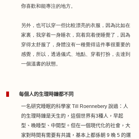
你
喜歡和能
專注的地方。
另外，也可以穿一些比較漂亮的衣服，因為比如在
家裏，我穿着一身睡衣，寫着寫着便睡覺了，因為
穿得太舒服了，身體沒有一種覺得這件事很重要的
感覺，所以，透過儀式、地點、穿着打扮，去達到
一個溫書的狀態。
1
每個人的生理時鐘都不同
一名研究睡眠的科學家
Till Roennebery
說過：人
的生理時鐘是天生的，這個世界有
3
種人，早起
型、晚睡型、中間型。但在一個現代化的社會，大
家對時間有需要有共識，基本上都係朝
9
晚
5
的運