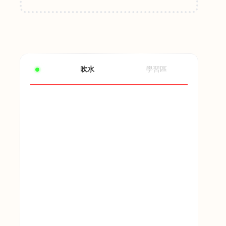
吹水
學習區