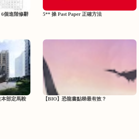
，6個進階修辭
5** 操 Past Paper 正確方法
住本部定馬鞍
【BIO】恐龍書點睇最有效？