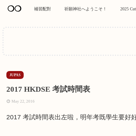
❍❍
補習配對
祈願神社へようこそ！
2025 Cut
JUPAS
2017 HKDSE 考試時間表
May 22, 2016
2017
考試時間表出左啦，明年考既學生要好