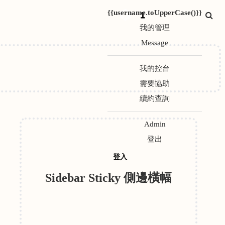
{{username.toUpperCase()}}
1
我的管理
Message
我的控台
需要協助
續約查詢
Admin
登出
登入
Sidebar Sticky 側邊橫幅