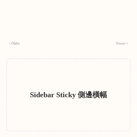
Older
Newer
Sidebar Sticky 側邊橫幅