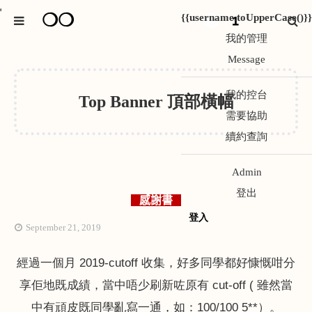
❍❍
*
{{username.toUpperCase()}}
1
我的管理
Message
我的控台
Top Banner 頂部橫幅
需要協助
續約查詢
Admin
登出
感謝書
登入
September 21, 2019
經過一個月 2019-cutoff 收集，好多同學都好慷慨咁分
享佢地既成績，當中唔少刷新咗原有 cut-off ( 雖然當
中有頑皮既同學亂寫一通，如：100/100 5**）。