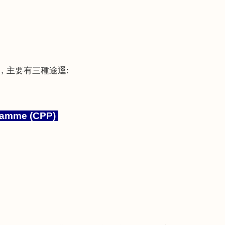
，主要有三種途逕
:
gramme (CPP)