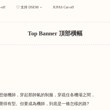
-off
♡ 支持 DSE00
JUPAS Cut-off
Top Banner 頂部橫幅
想做機師，穿起那帥氣的制服，穿疏住各機場之間，
覺得有型。但要成為機師，到底是一條怎樣的路
?