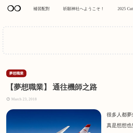
❍❍
補習配對
祈願神社へようこそ！
2025 Cut
夢想職業
【夢想職業】 通往機師之路
March 23, 2018
很多人都夢
真是想想也