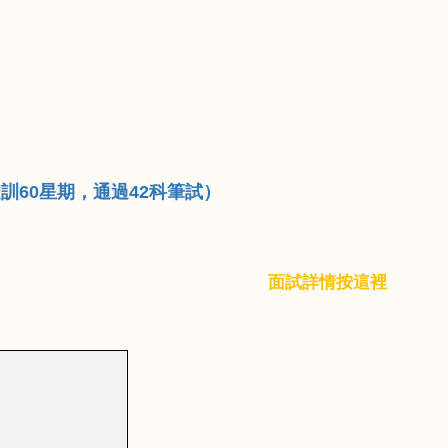
受訓
60
星期，通過
42
科筆試）
面
試
詳
情
按
這
裡