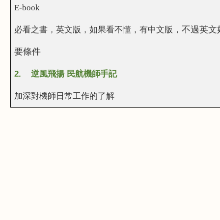
E-book
必看之書，英文版，如果看不懂，有
中
文
版
，不過英文
要條件
2.
逆風飛揚 民航機師手記
加深對機師日常工作的了解