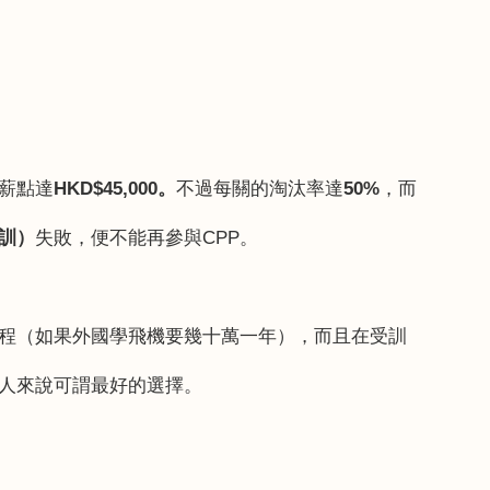
薪點達
HKD$45,000
。
不過每關的淘汰率達
50%
，而
訓）
失敗，便不能再參與
CPP
。
程（如果外國學飛機要幾十萬一年），而且在受訓
人來說可謂最好的選擇。