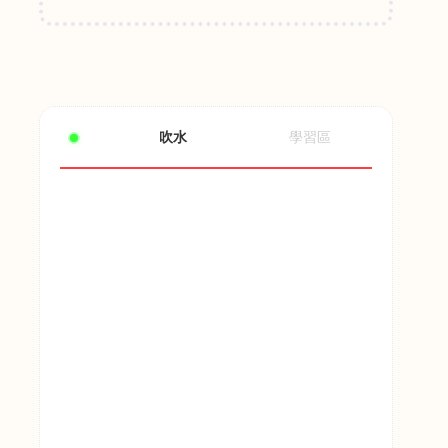
吹水
學習區