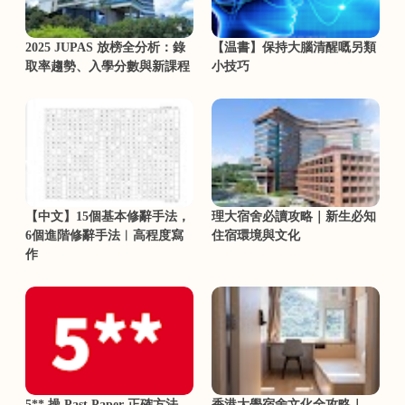
2025 JUPAS 放榜全分析：錄
【温書】保持大腦清醒嘅另類
取率趨勢、入學分數與新課程
小技巧
【中文】15個基本修辭手法，
理大宿舍必讀攻略｜新生必知
6個進階修辭手法︳高程度寫
住宿環境與文化
作
5** 操 Past Paper 正確方法
香港大學宿舍文化全攻略｜