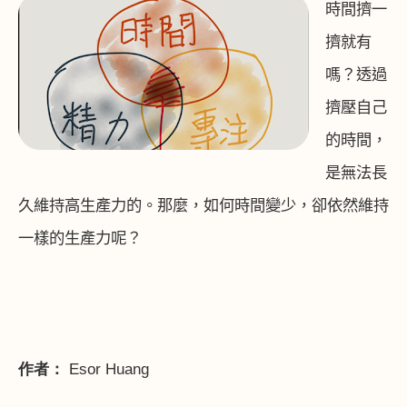
時間擠一
擠就有
嗎？透過
擠壓自己
的時間，
是無法長
久維持高生產力的。那麼，如何時間變少，卻依然維持
一樣的生產力呢？
作者：
E
sor
H
uang