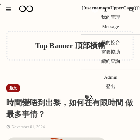
❍❍
*
{{username.toUpperCase()}}
1
我的管理
Message
我的控台
Top Banner 頂部橫幅
需要協助
續約查詢
Admin
登出
趣文
登入
時間變唔到出黎，如何在有限時間 做
最多事情？
November 01, 2024