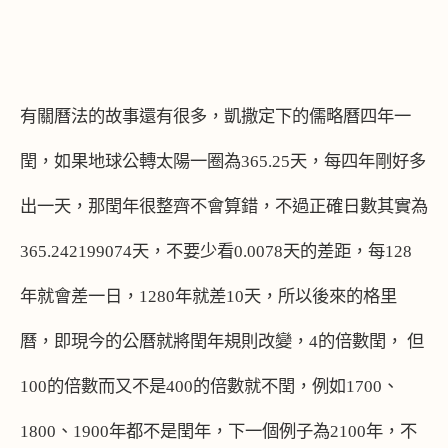
有關曆法的故事還有很多，凱撒定下的儒略曆四年一
閏，如果地球公轉太陽一圈為
365.25
天，每四年剛好多
出一天，那閏年很整齊不會算錯，不過正確日數其實為
365.242199074
天，不要少看
0.0078
天的差距，每
128
年就會差一日，
1280
年就差
10
天，所以後來的格里
曆，即現今的公曆就將閏年規則改變，
4
的倍數閏， 但
100
的倍數而又不是
400
的倍數就不閏，例如
1700
、
1800
、
1900
年都不是閏年，下一個例子為
2100
年，不