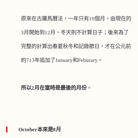
原來在古羅馬曆法，一年只有
10
個月，由現在的
3
月開始到
12
月，冬天則不計算日子；後來為了
完整的計算出春夏秋冬和記錄節日，才在公元前
約
713
年追加了
January
和
Feburary
。
所以
2
月在當時是最後的月份
。
October
本來是8
月