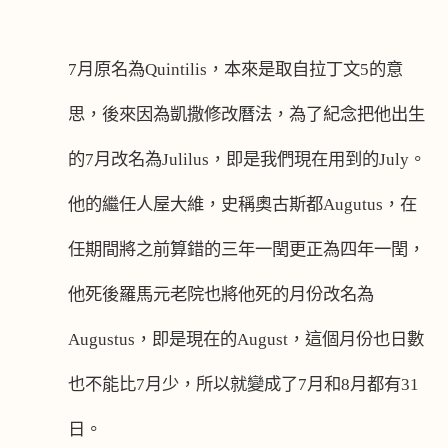
7
月原名為
Quintilis
，本來是取自拉丁文
5
的意
思，後來因為凱撒修改曆法，為了紀念把他出生
的
7
月改名為
Julilus
，即是我們現在用到的
July
。
他的繼任人屋大維，史稱奧古斯都
Augutus
，在
任期間將之前算錯的三年一閏更正為四年一閏，
他死後羅馬元老院也將他死的月份改名為
Augustus
，即是現在的
August
，這個月份也日數
也不能比
7
月少，所以就變成了
7
月和
8
月都有
31
日。