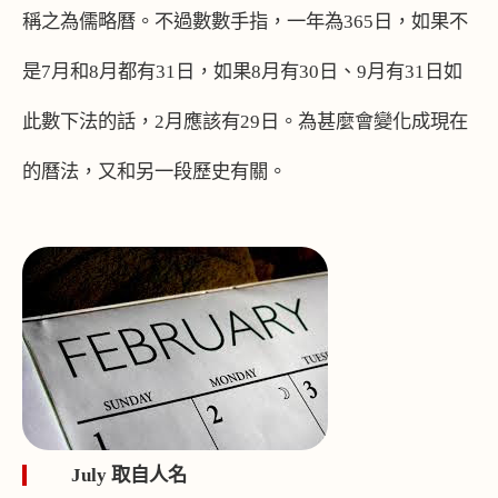
稱之為儒略曆。不過數數手指，一年為
365
日，如果不
是
7
月和
8
月都有
31
日，如果
8
月有
30
日、
9
月有
31
日如
此數下法的話，
2
月應該有
29
日。為甚麼會變化成現在
的曆法，又和另一段歷史有關。
July
取自人名