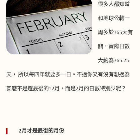
很多人都知道
和地球公轉一
周多於
365
天有
關，實際日數
大約為
365.25
天， 所以每四年就要多一日。不過你又有沒有想過為
甚麼不是選最後的
12
月，而是
2
月的日數特別少呢？
2
月才是最後的月份