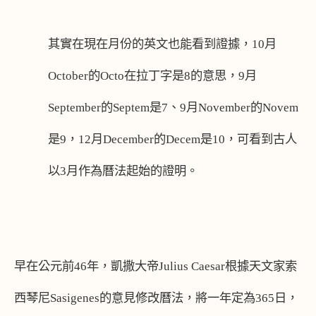
其實在現在月份的英文也能看到證據，
10
月
October
的
Octo
在拉丁字是
8
的意思，
9
月
September
的
Septem
是
7
、
9
月
November
的
Novem
是
9
，
12
月
December
的
Decem
是
10
，可看到古人
以
3
月作為曆法起始的證明。
早在公元前
46
年，凱撒大帝
Julius Caesar
根據天文家索
西琴尼
Sasigenes
的意見修改曆法，將一年定為
365
日，