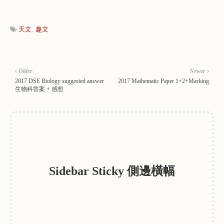
天文
趣文
Older
Newer
2017 DSE Biology suggested answer
2017 Mathematic Paper 1+2+Marking
生物科答案 + 感想
Sidebar Sticky 側邊橫幅