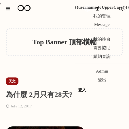
❍❍
*
{{username.toUpperCase()}}
1
我的管理
Message
我的控台
Top Banner 頂部橫幅
需要協助
續約查詢
Admin
登出
天文
登入
為什麼 2月只有28天?
July 12, 2017