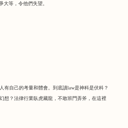
爭大等，令他們失望。
人有自己的考量和體會。到底讀
law
是神科是伏科？
幻想？法律行業臥虎藏龍，不敢班門弄斧，在這裡