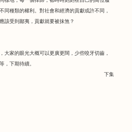
同樣地，每一個律師，都時時刻刻在自己的崗位履
不同種類的權利。對社會和經濟的貢獻或許不同，
應該受到鄙夷，貢獻就要被抹煞？
，大家的眼光大概可以更廣更闊，少些咬牙切齒，
等，下期待續。
下
集