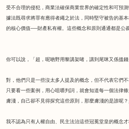
受不合理的侵犯，商業法確保商業世界的確定性和可預測
據法既尋求將罪有應得者繩之於法，同時堅守被告的基本
的核心價值──財產私有權。這些概念和原則通通都是公
你可以說，「超，呢啲野用黎講架啫，講到尾咪又係搵錢
對，他們只是一些沒太多人提及的概念，但不代表它們不
只要看一些案例，用心咀嚼判詞，就會知道每一個法律條
膚淺，自己卻不見得探究這些原則，那麼膚淺的是誰呢？
我不認為只有人權自由、民主法治這些冠冕堂皇的概念才