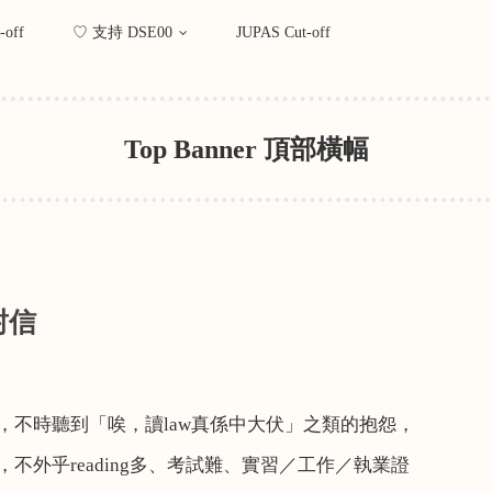
-off
♡ 支持 DSE00
JUPAS Cut-off
Top Banner 頂部橫幅
封信
，不時聽到「唉，讀
law
真係中大伏」之類的抱怨，
，不外乎
reading
多、考試難、實習／工作／執業證