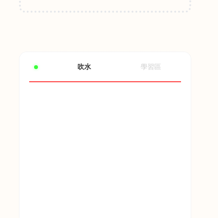
吹水
學習區