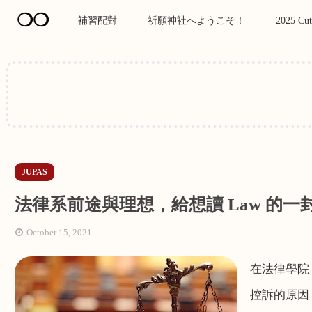
❍❍
補習配對
祈願神社へようこそ！
2025 Cut
JUPAS
法律系前途與理想，給想讀 Law 的一
October 15, 2021
在法律學院
控訴的原因