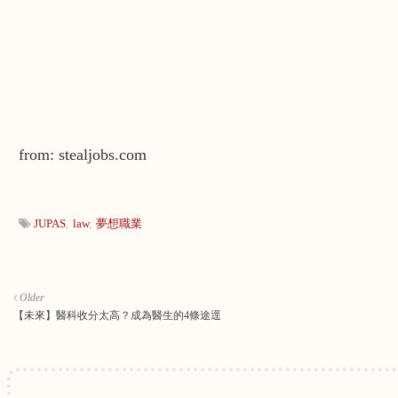
from: stealjobs.com
JUPAS
law
夢想職業
Older
【未來】醫科收分太高？成為醫生的4條途逕