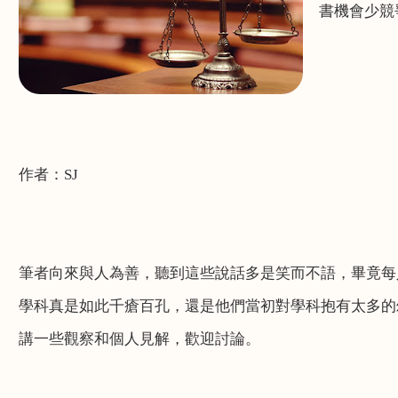
書機會少競
作者：SJ
筆者向來與人為善，聽到這些說話多是笑而不語，
畢竟每
學科真是如此千瘡百孔，還是他們當初對學科抱有太多的
講一些觀察和個人見解，歡迎討論。