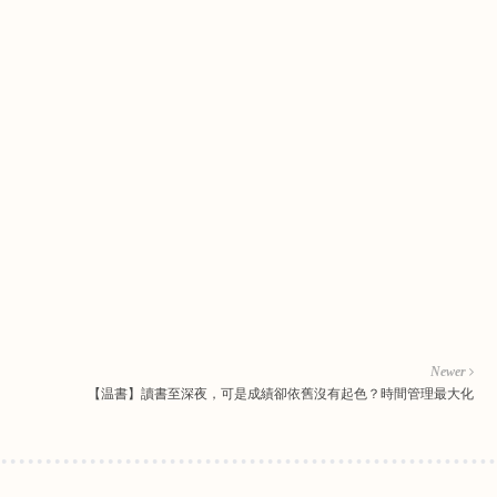
Newer
【温書】讀書至深夜，可是成績卻依舊沒有起色？時間管理最大化