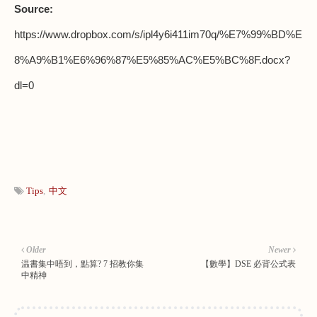
Source:
https://www.dropbox.com/s/ipl4y6i411im70q/%E7%99%BD%E
8%A9%B1%E6%96%87%E5%85%AC%E5%BC%8F.docx?
dl=0
Tips
中文
Older
Newer
温書集中唔到，點算? 7 招教你集
【數學】DSE 必背公式表
中精神