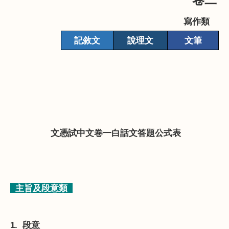
寫作類
記敘文
說
理
文
文
筆
文憑試中文卷一白話文答題公式表
主旨及段意類
1.
段意