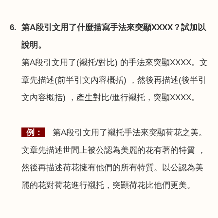
6.
第
A
段引文用了什麼描寫手法來突顯
XXXX
？試加以
說明。
第
A
段引文用了
(
襯托
/
對比
)
的手法來突顯
XXXX
。文
章先描述
(
前半引文內容概括
)
，然後再描述
(
後半引
文內容概括
)
，產生對比
/
進行襯托，突顯
XXXX
。
例：
第
A
段引文用了襯托手法來突顯荷花之美。
文章先描述世間上被公認為美麗的花有著的特質 ，
然後再描述荷花擁有他們的所有特質。以公認為美
麗的花對荷花進行襯托，突顯荷花比他們更美。