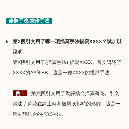
修辭手法
/
寫作手法
5.
第
X
段引文用了哪一項描寫手法描寫
XXXX
？試加以
說明。
第
X
段引文用了
(
描寫手法
)
描寫
XXXX
。引文講述了
XXXX
的
AA
和
BB
，這是一種
XXXX
的描寫手法。
例：
第六段引文用了動靜結合描寫荷花。引文
講述了荷花在靜止時和被風吹起時的形態，這是一
種動靜結合的描寫手法。