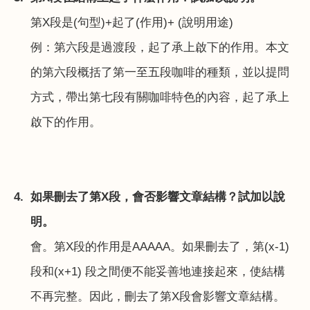
第
X
段是
(
句型
)+
起了
(
作用
)+ (
說明用途
)
例：第六段是過渡段，起了承上啟下的作用。本文
的第六段概括了第一至五段咖啡的種類，並以提問
方式，帶出第七段有關咖啡特色的內容，起了承上
啟下的作用。
4.
如果刪去了第
X
段，會否影響文章結構？試加以說
明。
會。第
X
段的作用是
AAAAA
。如果刪去了，第
(x-1)
段和
(x+1)
段之間便不能妥善地連接起來，使結構
不再完整。因此，刪去了第
X
段會影響文章結構。