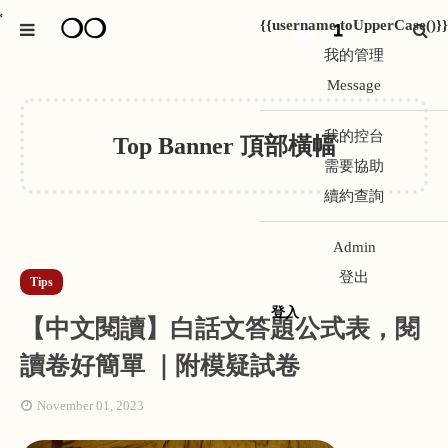
❍❍
*
{{username.toUpperCase()}}
1
我的管理
Message
我的控台
Top Banner 頂部橫幅
需要協助
續約查詢
Admin
登出
Tips
登入
【中文閱讀】白話文答題公式表，閱
讀卷好簡單 ｜附模疑試卷
November 01, 2023