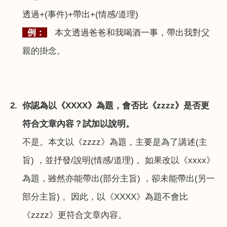
透過
+(
事件
)+
帶出
+(
情感
/
道理
)
例：
本文透過爸爸和我喝酒一事，帶出我對父
親的掛念。
2.
你認為以《
XXXX
》為題，會否比《
zzzz
》是否更
符合文章內容？試加以說明。
不是。本文以《
zzzz
》為題，主要是為了講述
(
主
旨
)
，並抒發
/
說明
(
情感
/
道理
)
。如果改以《
xxxx
》
為題，雖然亦能帶出
(
部分主旨
)
，卻未能帶出
(
另一
部分主旨
)
。因此，以《
XXXX
》為題不會比
《
zzzz
》更符合文章內容。