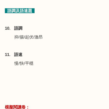
語調及語速題
10.
語調
抑
/
揚
/
起伏
/
激昂
11.
語速
慢
/
快
/
平穩
模擬閱讀卷：