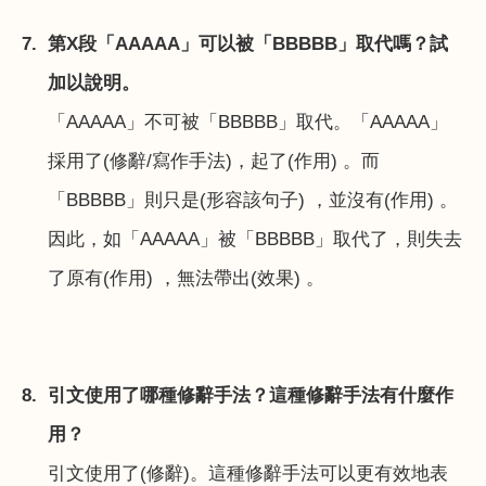
7.
第
X
段「
AAAAA
」可以被「
BBBBB
」取代嗎？試
加以說明。
「
AAAAA
」不可被「
BBBBB
」取代。「
AAAAA
」
採用了
(
修辭
/
寫作手法
)
，起了
(
作用
)
。而
「
BBBBB
」則只是
(
形容該句子
)
，並沒有
(
作用
)
。
因此，如「
AAAAA
」被「
BBBBB
」取代了，則失去
了原有
(
作用
)
，無法帶出
(
效果
)
。
8.
引文使用了哪種修辭手法？這種修辭手法有什麼作
用？
引文使用了
(
修辭
)
。這種修辭手法可以更有效地表