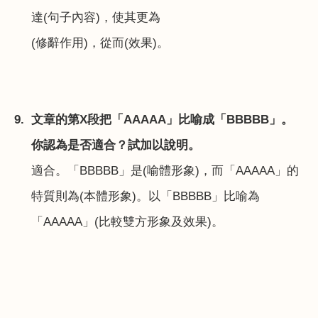
達
(
句子內容
)
，使其更為
(
修辭作用
)
，從而
(
效果
)
。
9.
文章的第
X
段把「
AAAAA
」比喻成「
BBBBB
」。
你認為是否適合？試加以說明。
適合。「
BBBBB
」是
(
喻體形象
)
，而「
AAAAA
」的
特質則為
(
本體形象
)
。以「
BBBBB
」比喻為
「
AAAAA
」
(
比較雙方形象及效果
)
。