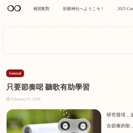
❍❍
補習配對
祈願神社へようこそ！
2025 Cut
General
只要節奏啱 聽歌有助學習
February 01, 2026
研究發現，
合節奏的歌