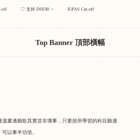
-off
♡ 支持 DSE00
JUPAS Cut-off
Top Banner 頂部橫幅
邊溫書邊聽歌其實並非壞事，只要按所學習的科目聽適
，可以事半功倍。