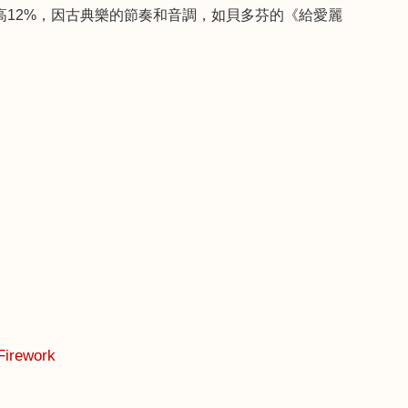
高
12%
，因古典樂的節奏和音調，如貝多芬的《給愛麗
Firework