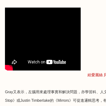
給愛麗絲
Gray
又表示，左腦用來處理事實和解決問題，亦學習科、人
Stop
》或
Justin Timberlake
的《
Mirrors
》可促進邏輯思考，