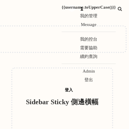
{{username.toUpperCase()}}
1
我的管理
Message
我的控台
需要協助
續約查詢
Admin
登出
登入
Sidebar Sticky 側邊橫幅