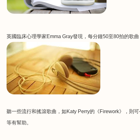
英國臨床心理學家
Emma Gray
發現，每分鐘
50
至
80
拍的歌曲
聽一些流行和搖滾歌曲，如
Katy Perry
的《
Firework
》，則可
等有幫助。