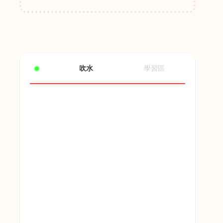
吹水
學習區