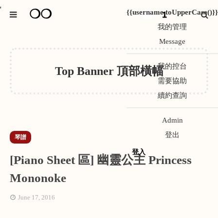
❍❍
*
{{username.toUpperCase()}}
1
我的管理
Message
我的控台
Top Banner 頂部橫幅
需要協助
續約查詢
Admin
登出
琴譜
登入
[Piano Sheet 區] 幽靈公主 Princess
Mononoke
June 17, 2016