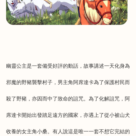
幽靈公主是一套備受好評的動話，故事講述一天化身為
邪魔的野豬襲擊村子，男主角阿席達卡為了保護村民而
殺了野豬，亦因而中了致命的詛咒。為了化解詛咒，阿
席達卡開始出發踏足遠方的國家，亦遇上了從小被山犬
收養的女主角小桑。有人說這是唯一一套不想它完結的