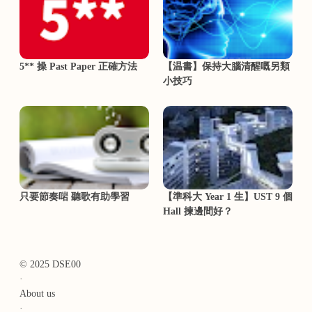
5** 操 Past Paper 正確方法
【温書】保持大腦清醒嘅另類
小技巧
只要節奏啱 聽歌有助學習
【準科大 Year 1 生】UST 9 個
Hall 揀邊間好？
© 2025 DSE00
·
About us
·