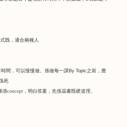
模式既，適合兩種人
有時間，可以慢慢做。係做每一課
By Topic
之前，應
係死
睇清
concept
，明白答案，先係温書既硬道理。