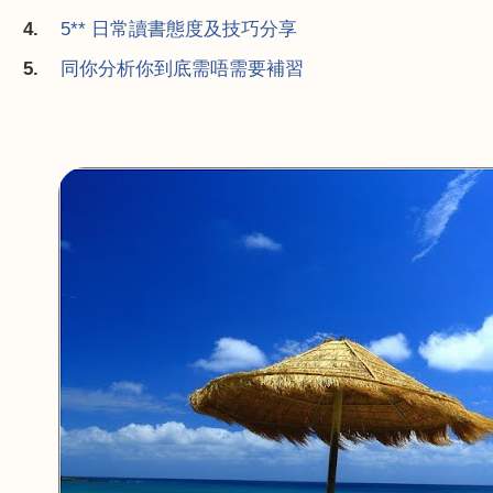
4.
5**
日
常
讀書態度及技巧分享
5.
同你分析你到底需唔需要補習