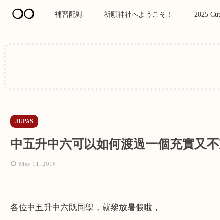
❍❍
補習配對
祈願神社へようこそ！
2025 Cut
JUPAS
中五升中六可以如何渡過一個充實又不
May 11, 2016
各位中五升中六既同學，就黎放暑假啦，