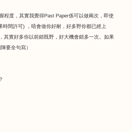
握程度，其實我覺得
Past Paper
係可以做兩次，即使
果時間許可
)
，唔會做你好耐，好多野你都已經上
，其實好多你以前錯既野，好大機會錯多一次。如果
個陣要全句寫）
?