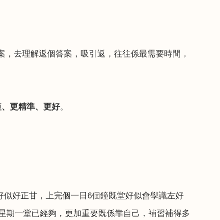
案，去理解返個答案，吸引返，往往係最需要時間，
短、更精準、更好
。
好似好正甘，上完個一日
6
個鐘既堂好似會學識左好
星期一堂已經夠，更加重要既係靠自己，補習補得多