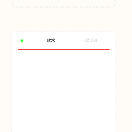
吹水
學習區