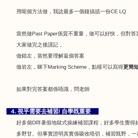
用呢個方法做，我諗最多一個鐘搞掂一份
CE LQ
當然做
Past Paper
係質不重量，做可以好快，但對答
大家做完之後謹記，
做錯左，當然要理解返個答案
做岩左，睇下
Marking Scheme
，點樣可以寫得
更簡
如果對完答案都係唔識，問老師
4.
視乎需要去補習
/
自學既重要
好多個
D
咩暑假地獄式操練補習課程，好多學生覺得
多野甘。但事實證明其實係吸收唔切，補習既野，一