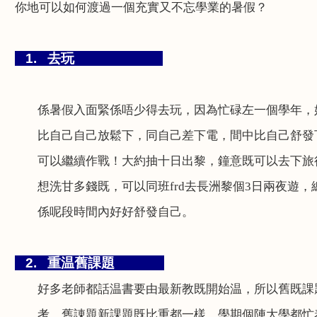
你地可以如何渡過一個充實又不忘學業的暑假？
1.
去玩
係暑假入面緊係唔少得去玩，因為忙碌左一個學年，
比自己自己放鬆下，同自己差下電，間中比自己舒發
可以
繼續作戰！大約抽十日出黎，鐘意既可以去下旅
想洗甘多錢既，可以同班
frd
去長洲黎個
3
日兩夜遊，
係呢段時間內好好舒發自己。
2.
重温舊課題
好多老師都話温書要由最新教既開始温，所以舊既課
考，舊諌題新課題既比重都一樣。學期個陣大學都忙