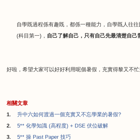
自學既過程係有趣既，都係一種能力，自學既人往往
(
科目第一
)
，
自己了解自己，只有自己先最清楚自己
好啦，希望大家可以好好利用呢個暑假，充實得黎又不忙
相關文章
1.
升中六
如何渡過一個充實又不忘學業的暑假?
2.
5**
化學知識 (
高程度) + DSE
伏位破解
3.
5**
操 Past Paper
技巧