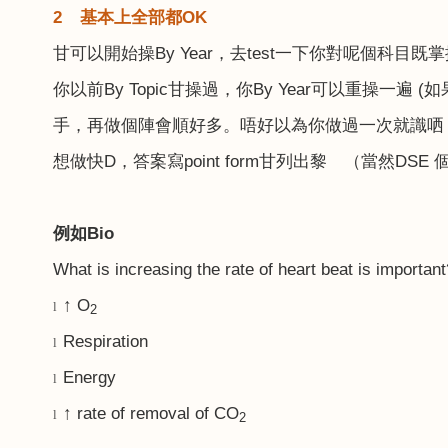
2
基本上全部都
OK
甘可以開始操
By Year
，去
test
一下你對呢個科目既掌
你以前
By Topic
甘操過，你
By Year
可以重操一遍
(
如
手，再做個陣會順好多。唔好以為你做過一次就識哂
想做快
D
，答案寫
point form
甘列出黎 （當然
DSE
例如
Bio
What is increasing the rate of heart beat is important
↑ O
l
2
Respiration
l
Energy
l
↑ rate of removal of CO
l
2