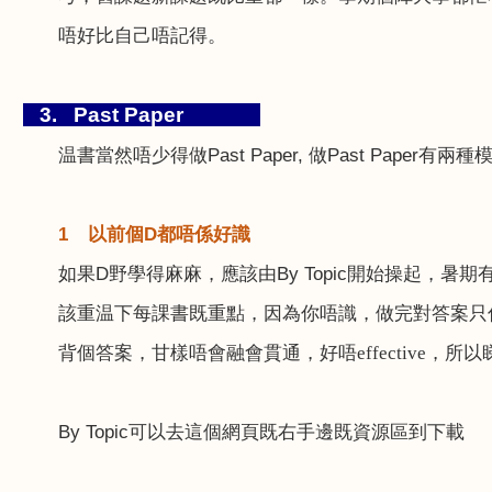
唔好比自己唔記得。
3. Past Paper
温書當然唔少得做
Past Paper,
做
Past Paper
有兩種
1
以前個
D
都唔係好識
如果
D
野學得麻麻，應該由
By Topic
開始操起，暑期
該重温下每課書既重點，因為你唔識，做完對答案只
背個答案，甘樣唔
會融會貫通，好唔
effective
，所以
By Topic
可以去這個網頁既右手邊既資源區到下載