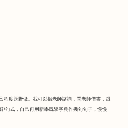
，
己程度既野做。我可以揾老師諮詢，問老師借書，跟
辭
/
句式，自己再用新學既學字典作幾句句子，慢慢