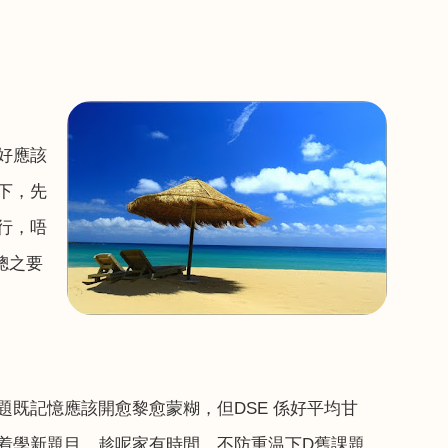
好應該
下，先
行，唔
總之要
題既記憶應該開愈黎愈蒙糊，但
DSE
係好平均甘
着學新題目，趁呢家有時間，不防重温下
D
舊課題，