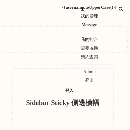
{{username.toUpperCase()}}
1
我的管理
Message
我的控台
需要協助
續約查詢
Admin
登出
登入
Sidebar Sticky 側邊橫幅