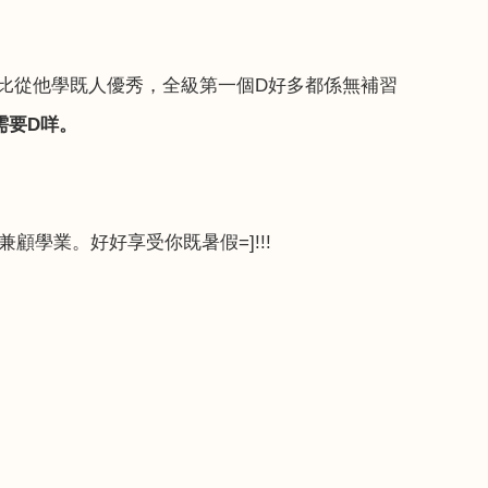
比從他學既人優秀，全級第一個
D
好多都係無補習
需要
D
咩。
兼顧學業。好好享受你既暑假
=]
!!!