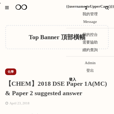
*
❍❍
{{username.toUpperCase()}}
1
我的管理
Message
我的控台
Top Banner 頂部橫幅
需要協助
續約查詢
Admin
登出
化學
登入
【CHEM】2018 DSE Paper 1A(MC)
& Paper 2 suggested answer
April 23, 2018