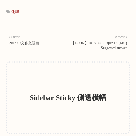
化學
Older
Newer
2016 中文作文題目
【ECON】2018 DSE Paper 1A (MC)
Suggested answer
Sidebar Sticky 側邊橫幅