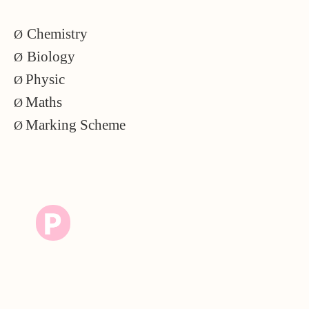
Chemistry
Ø
Biology
Ø
Physic
Ø
Maths
Ø
Marking Scheme
Ø