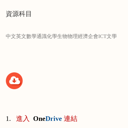
資源科目
中文
英文
數學
通識
化學
生物
物理
經濟
企會
ICT
文學
1.
進
入
One
Drive
連
結