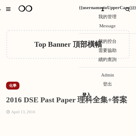
❍❍
{{username.toUpperCase()}}
1
*
我的管理
Message
我的控台
Top Banner 頂部橫幅
需要協助
續約查詢
Admin
登出
化學
登入
2016 DSE Past Paper 理科全集+答案
April 13, 2016