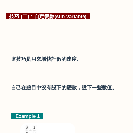
技巧
(
二
) :
自定變數
(sub variable)
這技巧是用來增快計數的速度。
自己在題目中沒有設下的變數，設下一些數值。
Example 1