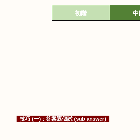
初
階
中
技巧
(
一
) :
答案逐個試
(sub answer)