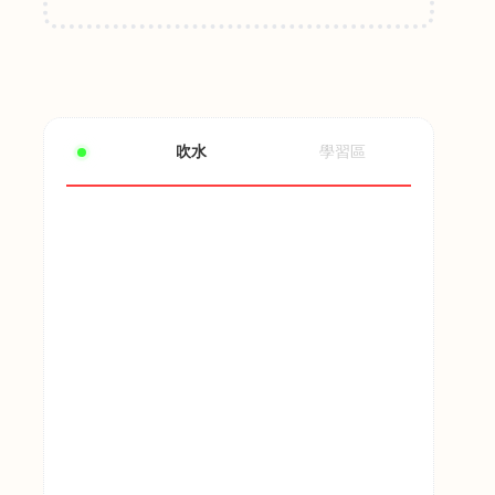
吹水
學習區