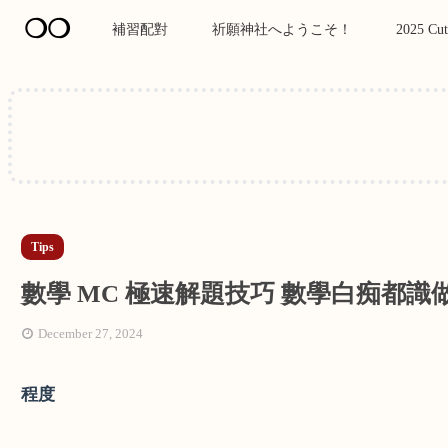
❍❍
補習配對
祈願神社へようこそ！
2025 Cut
Tips
數學 MC 極速解題技巧 數學白痴都識
December 27, 2024
程度