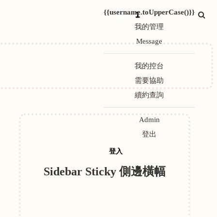
{{username.toUpperCase()}}
1
我的管理
Message
我的控台
需要協助
續約查詢
Admin
登出
登入
Sidebar Sticky 側邊橫幅