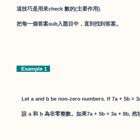
這技巧是用來
check
數的
(
主要作用
).
把每一個答案
sub
入題目中，直到找到答案。
Example 1
Let a and b be non-zero numbers. If 7a + 5b = 3a
設
a
和
b
為非零整數。如果
7a + 5b = 3a + 8b,
然