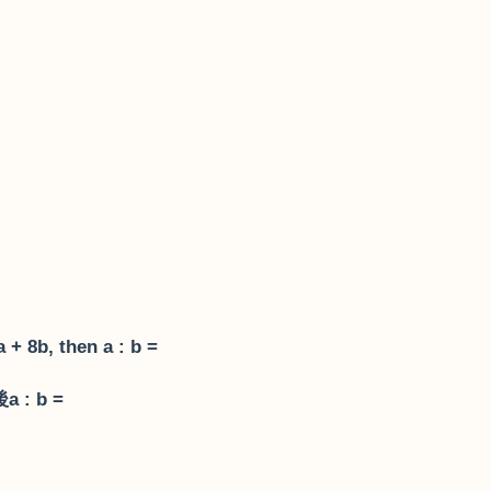
 + 8b, then a : b =
後
a : b =