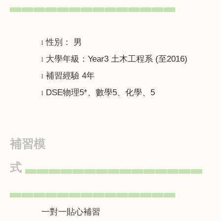
▃▃▃▃▃▃▃▃▃▃▃▃▃▃
性別： 男
l
大學年級：
Year3
土木工程系
(
至
2016)
l
補習經驗
4
年
l
DSE
物理
5*
、數學
5
、化學、
5
l
補習模
式
▃▃▃▃▃▃▃▃▃▃▃▃▃▃▃
▃▃▃▃▃▃▃▃▃▃▃▃▃▃
一對一貼心補習