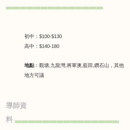
▃▃▃▃▃▃▃▃▃▃▃▃▃▃
初中：
$100-$130
高中：
$140-180
地點
：觀塘
,
九龍灣
,
將軍澳
,
藍田
,
鑽石山，其他
地方可議
導師資
料
▃▃▃▃▃▃▃▃▃▃▃▃▃▃▃