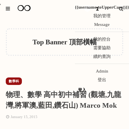
❍❍
*
{{username.toUpperCase()}}
1
我的管理
Message
我的控台
Top Banner 頂部橫幅
需要協助
續約查詢
Admin
登出
數學科
登入
物理、數學 高中初中補習 (觀塘,九龍
灣,將軍澳,藍田,鑽石山) Marco Mok
January 15, 2015