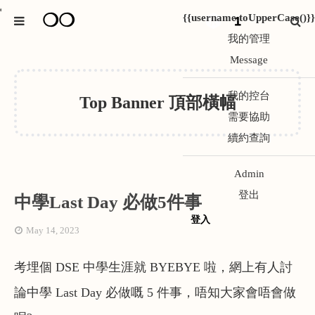
❍❍
*
{{username.toUpperCase()}}
1
我的管理
Message
我的控台
Top Banner 頂部橫幅
需要協助
續約查詢
Admin
登出
中學Last Day 必做5件事
登入
May 14, 2023
考埋個 DSE 中學生涯就 BYEBYE 啦，網上有人討
論中學 Last Day 必做嘅 5 件事，唔知大家會唔會做