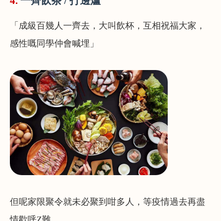
4.
一齊飲茶 / 打邊爐
「成級百幾人一齊去，大叫飲杯，互相祝福大家，
感性嘅同學仲會喊埋」
但呢家限聚令就未必聚到咁多人，等疫情過去再盡
情歡呼Z難