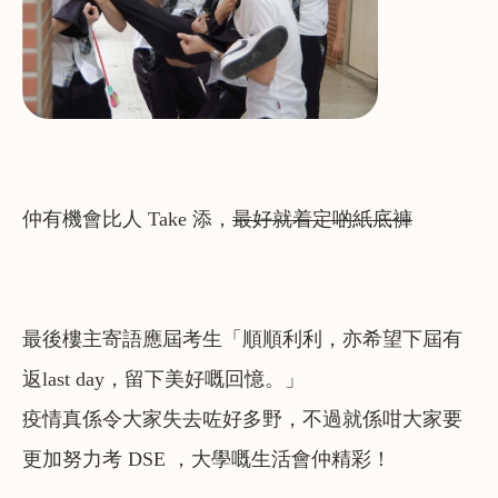
仲有機會比人 Take 添，
最好就着定啲紙底褲
最後樓主寄語應屆考生「順順利利，亦希望下屆有
返last day，留下美好嘅回憶。」
疫情真係令大家失去咗好多野，不過就係咁大家要
更加努力考 DSE ，大學嘅生活會仲精彩！